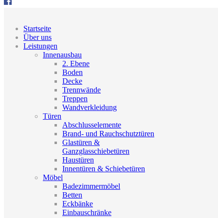
Startseite
Über uns
Leistungen
Innenausbau
2. Ebene
Boden
Decke
Trennwände
Treppen
Wandverkleidung
Türen
Abschlusselemente
Brand- und Rauchschutztüren
Glastüren &
Ganzglasschiebetüren
Haustüren
Innentüren & Schiebetüren
Möbel
Badezimmermöbel
Betten
Eckbänke
Einbauschränke